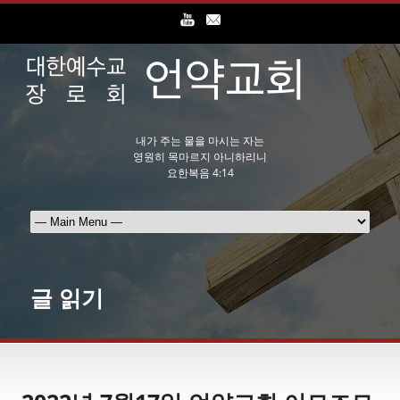
내가 주는 물을 마시는 자는
영원히 목마르지 아니하리니
요한복음 4:14
글 읽기