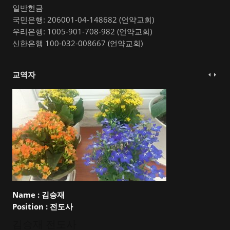
일반헌금
국민은행: 206001-04-148682 (언약교회)
우리은행: 1005-901-708-982 (언약교회)
신한은행 100-032-008667 (언약교회)
교역자
Name :
김승재
Position :
전도사
김승재 전도사