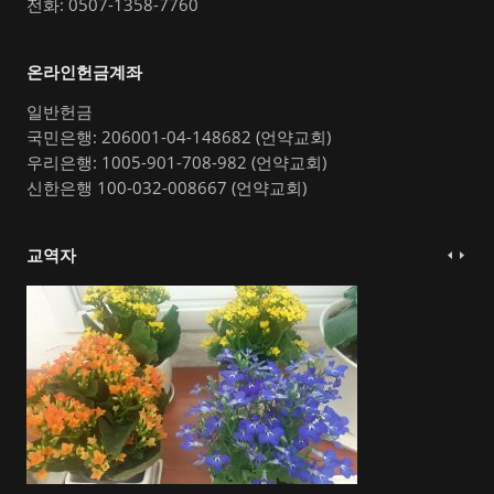
전화: 0507-1358-7760
온라인헌금계좌
일반헌금
국민은행: 206001-04-148682 (언약교회)
우리은행: 1005-901-708-982 (언약교회)
신한은행 100-032-008667 (언약교회)
교역자