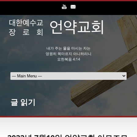
내가 주는 물을 마시는 자는
영원히 목마르지 아니하리니
요한복음 4:14
글 읽기