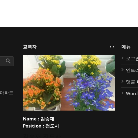
교역자
메뉴
로그
엔트
댓글 
대아파트
Word
Name :
김승재
Position :
전도사
김승재 전도사