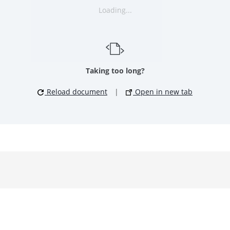
Loading...
Taking too long?
Reload document
|
Open in new tab