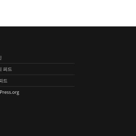
인
리 피드
피드
Press.org