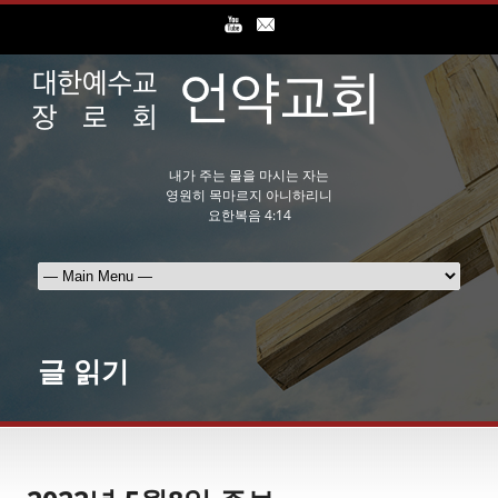
내가 주는 물을 마시는 자는
영원히 목마르지 아니하리니
요한복음 4:14
글 읽기