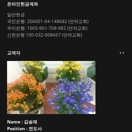
온라인헌금계좌
일반헌금
국민은행: 206001-04-148682 (언약교회)
우리은행: 1005-901-708-982 (언약교회)
신한은행 100-032-008667 (언약교회)
교역자
Name :
김승재
Position :
전도사