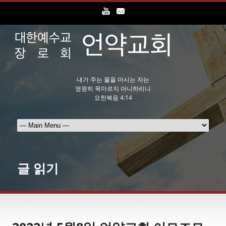
내가 주는 물을 마시는 자는
영원히 목마르지 아니하리니
요한복음 4:14
글 읽기