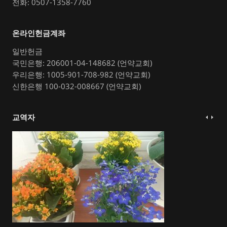
전화: 0507-1358-7760
온라인헌금계좌
일반헌금
국민은행: 206001-04-148682 (언약교회)
우리은행: 1005-901-708-982 (언약교회)
신한은행 100-032-008667 (언약교회)
교역자