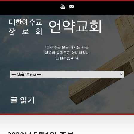
내가 주는 물을 마시는 자는
영원히 목마르지 아니하리니
요한복음 4:14
글 읽기