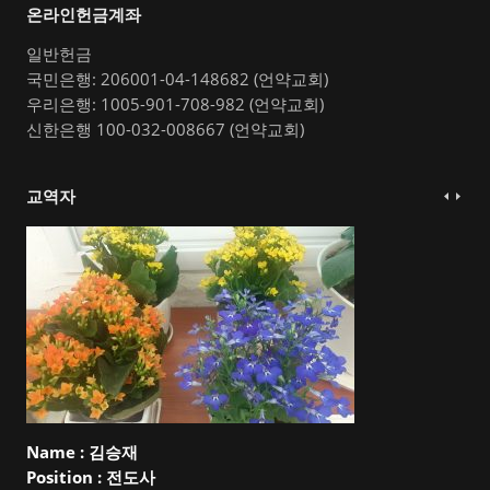
온라인헌금계좌
일반헌금
국민은행: 206001-04-148682 (언약교회)
우리은행: 1005-901-708-982 (언약교회)
신한은행 100-032-008667 (언약교회)
교역자
Name :
김승재
Position :
전도사