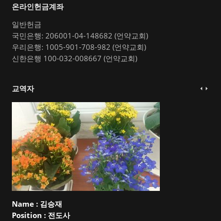
온라인헌금계좌
일반헌금
국민은행: 206001-04-148682 (언약교회)
우리은행: 1005-901-708-982 (언약교회)
신한은행 100-032-008667 (언약교회)
교역자
Name :
김승재
Position :
전도사