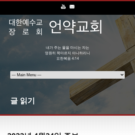
내가 주는 물을 마시는 자는
영원히 목마르지 아니하리니
요한복음 4:14
글 읽기