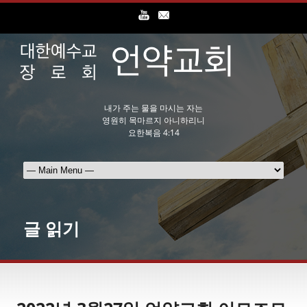
내가 주는 물을 마시는 자는
영원히 목마르지 아니하리니
요한복음 4:14
글 읽기