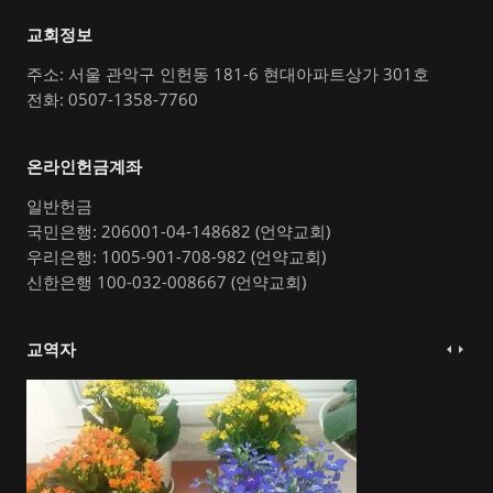
교회정보
주소: 서울 관악구 인헌동 181-6 현대아파트상가 301호
전화: 0507-1358-7760
온라인헌금계좌
일반헌금
국민은행: 206001-04-148682 (언약교회)
우리은행: 1005-901-708-982 (언약교회)
신한은행 100-032-008667 (언약교회)
교역자