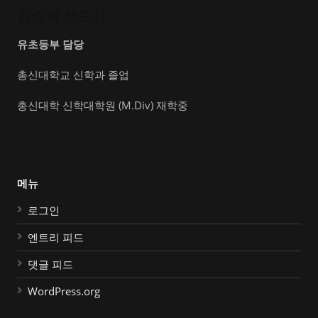
김승재 전도사
유초등부 담당
총신대학교 신학과 졸업
총신대학 신학대학원 (M.Div) 재학중
메뉴
로그인
엔트리 피드
댓글 피드
WordPress.org