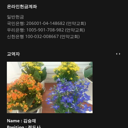
온라인헌금계좌
일반헌금
국민은행: 206001-04-148682 (언약교회)
우리은행: 1005-901-708-982 (언약교회)
신한은행 100-032-008667 (언약교회)
교역자
Name :
김승재
Position :
전도사