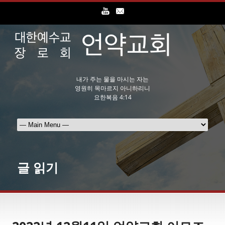
내가 주는 물을 마시는 자는
영원히 목마르지 아니하리니
요한복음 4:14
글 읽기