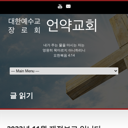
내가 주는 물을 마시는 자는
영원히 목마르지 아니하리니
요한복음 4:14
글 읽기