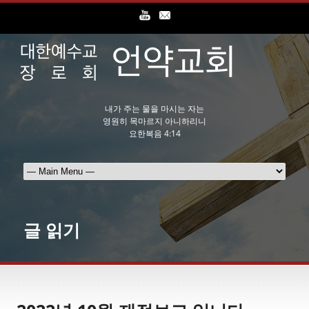
내가 주는 물을 마시는 자는
영원히 목마르지 아니하리니
요한복음 4:14
글 읽기