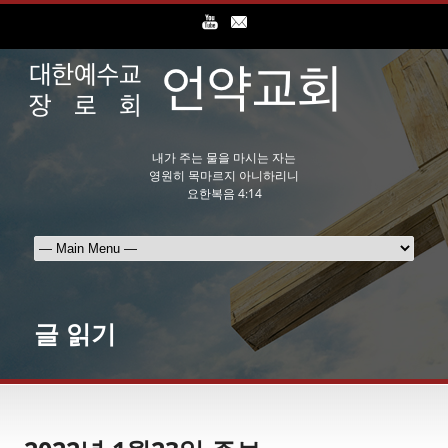
내가 주는 물을 마시는 자는
영원히 목마르지 아니하리니
요한복음 4:14
글 읽기