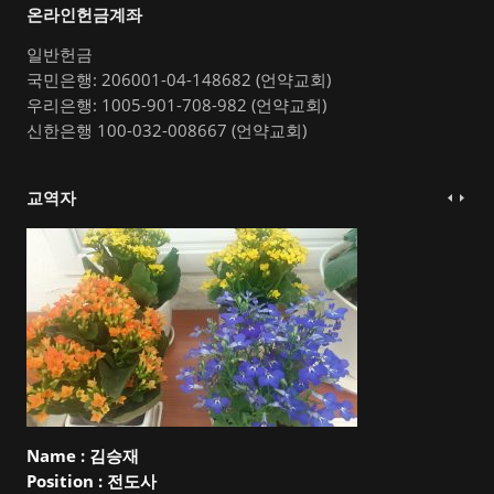
온라인헌금계좌
일반헌금
국민은행: 206001-04-148682 (언약교회)
우리은행: 1005-901-708-982 (언약교회)
신한은행 100-032-008667 (언약교회)
교역자
Name :
김승재
Position :
전도사