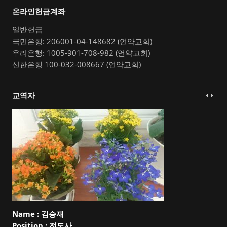
온라인헌금계좌
일반헌금
국민은행: 206001-04-148682 (언약교회)
우리은행: 1005-901-708-982 (언약교회)
신한은행 100-032-008667 (언약교회)
교역자
Name :
김승재
Position :
전도사