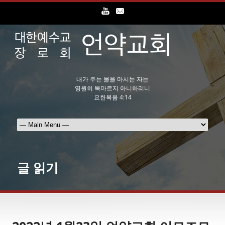
내가 주는 물을 마시는 자는
영원히 목마르지 아니하리니
요한복음 4:14
글 읽기