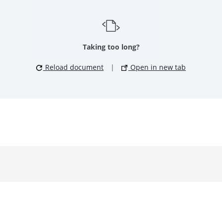
Taking too long?
Reload document
|
Open in new tab