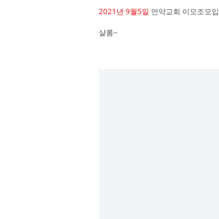
2021년 9월5일
언약교회 이모조모입
샬롬~