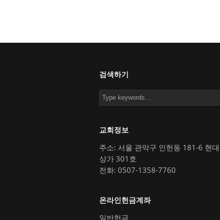
검색하기
교회정보
주소: 서울 관악구 인헌동 181-6 현
상가 301호
전화: 0507-1358-7760
온라인헌금계좌
일반헌금