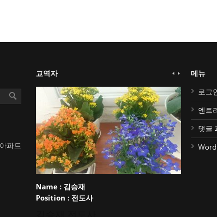
교역자
메뉴
로그
엔트
댓글 
대아파트
Word
Name :
김승재
Position :
전도사
김승재 전도사