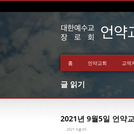
홈
언약교회
교역
글 읽기
2021년 9월5일 언
2021 9월 05