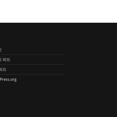
인
리 피드
피드
Press.org