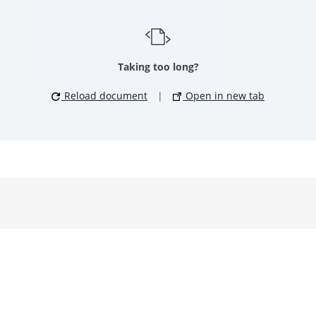
Taking too long?
Reload document
|
Open in new tab