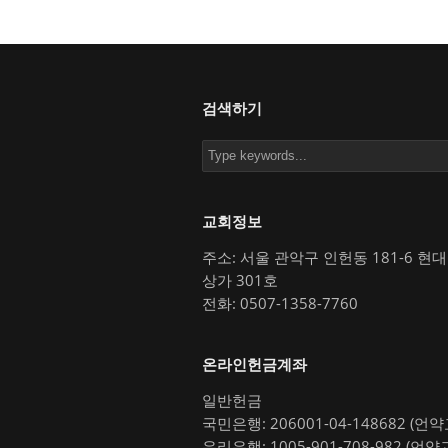
검색하기
교회정보
주소: 서울 관악구 인헌동 181-6 현
상가 301호
전화: 0507-1358-7760
온라인헌금계좌
일반헌금
국민은행: 206001-04-148682 (언
우리은행: 1005-901-708-982 (언약