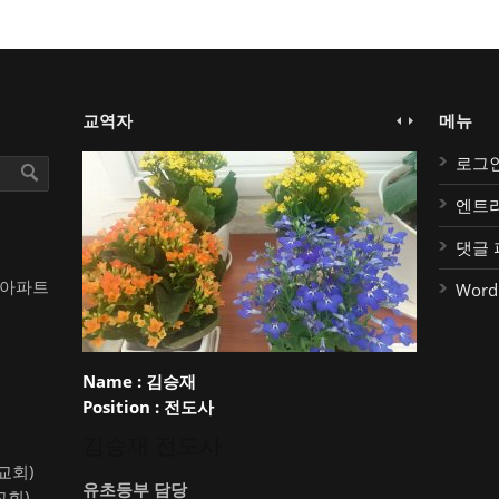
교역자
메뉴
로그
엔트
댓글 
대아파트
Word
Name :
김승재
Position :
전도사
김승재 전도사
약교회)
유초등부 담당
교회)