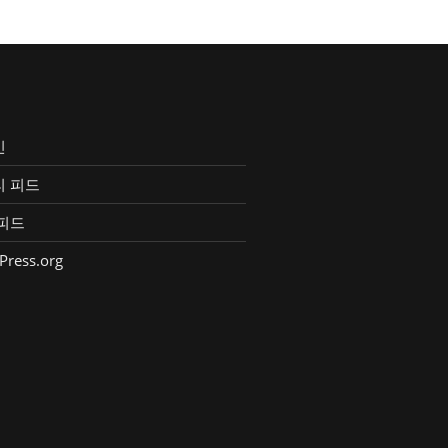
인
리 피드
피드
Press.org