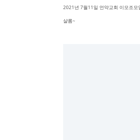
2021년 7월11일 언약교회 이모조모
샬롬~