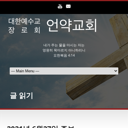
내가 주는 물을 마시는 자는
영원히 목마르지 아니하리니
요한복음 4:14
글 읽기