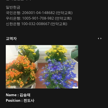
일반헌금
국민은행: 206001-04-148682 (언약교회)
우리은행: 1005-901-708-982 (언약교회)
신한은행 100-032-008667 (언약교회)
교역자
Name :
김승재
Position :
전도사