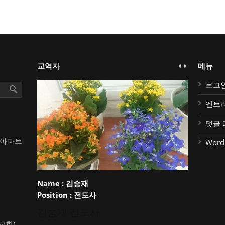
교역자
메뉴
로그
엔트
댓글 
대아파트
Word
Name :
김승재
Position :
전도사
김승재 전도사
약교회)