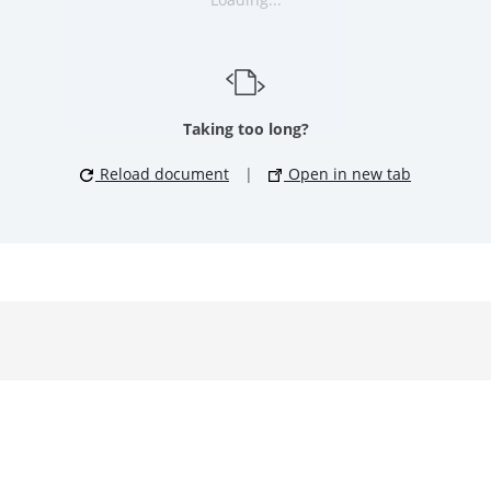
Taking too long?
Reload document
|
Open in new tab