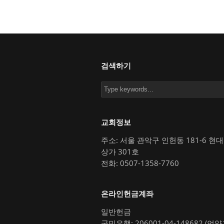
검색하기
교회정보
주소: 서울 관악구 인헌동 181-6 현
상가 301호
전화: 0507-1358-7760
온라인헌금계좌
일반헌금
국민은행: 206001-04-148682 (언