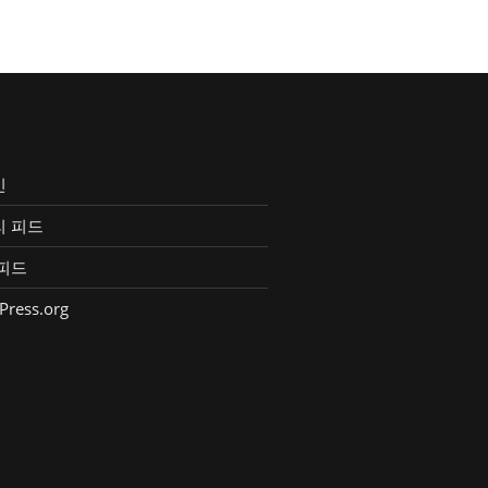
인
리 피드
피드
Press.org