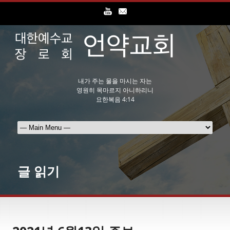
내가 주는 물을 마시는 자는
영원히 목마르지 아니하리니
요한복음 4:14
글 읽기