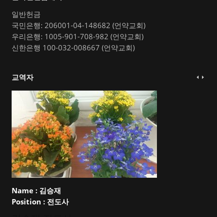
일반헌금
국민은행: 206001-04-148682 (언약교회)
우리은행: 1005-901-708-982 (언약교회)
신한은행 100-032-008667 (언약교회)
교역자
Name :
김승재
Position :
전도사