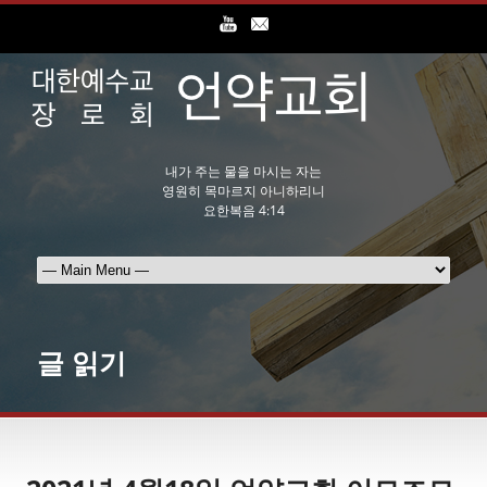
내가 주는 물을 마시는 자는
영원히 목마르지 아니하리니
요한복음 4:14
글 읽기