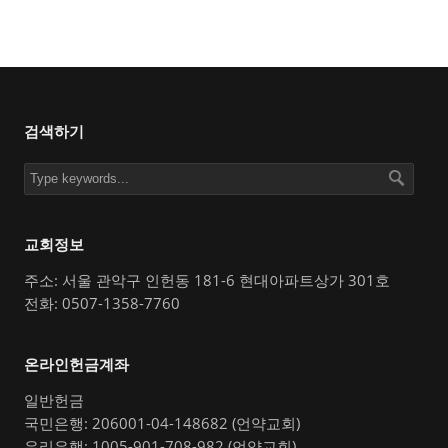
검색하기
교회정보
주소: 서울 관악구 인헌동 181-6 현대아파트상가 301호
전화: 0507-1358-7760
온라인헌금계좌
일반헌금
국민은행: 206001-04-148682 (언약교회)
우리은행: 1005-901-708-982 (언약교회)