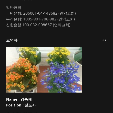
일반헌금
국민은행: 206001-04-148682 (언약교회)
우리은행: 1005-901-708-982 (언약교회)
신한은행 100-032-008667 (언약교회)
교역자
Name :
김승재
Position :
전도사