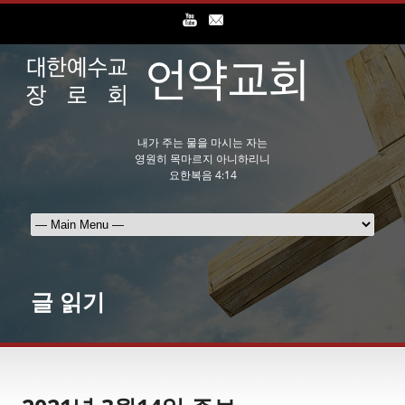
내가 주는 물을 마시는 자는
영원히 목마르지 아니하리니
요한복음 4:14
글 읽기