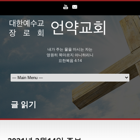
내가 주는 물을 마시는 자는
영원히 목마르지 아니하리니
요한복음 4:14
글 읽기