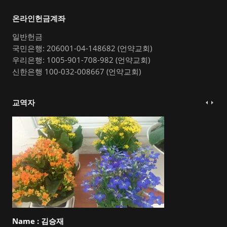
온라인헌금계좌
일반헌금
국민은행: 206001-04-148682 (언약교회)
우리은행: 1005-901-708-982 (언약교회)
신한은행 100-032-008667 (언약교회)
교역자
Name :
김승재