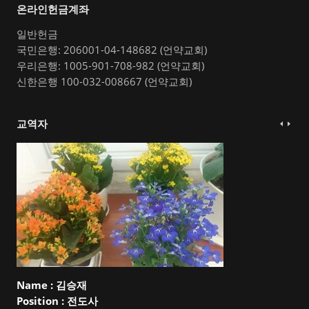
온라인헌금계좌
일반헌금
국민은행: 206001-04-148682 (언약교회)
우리은행: 1005-901-708-982 (언약교회)
신한은행 100-032-008667 (언약교회)
교역자
Name :
김승재
Position :
전도사