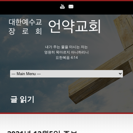
내가 주는 물을 마시는 자는
영원히 목마르지 아니하리니
요한복음 4:14
글 읽기