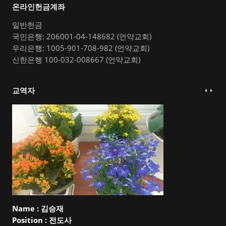
온라인헌금계좌
일반헌금
국민은행: 206001-04-148682 (언약교회)
우리은행: 1005-901-708-982 (언약교회)
신한은행 100-032-008667 (언약교회)
교역자
Name :
김승재
Position :
전도사