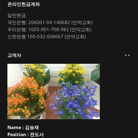
온라인헌금계좌
일반헌금
국민은행: 206001-04-148682 (언약교회)
우리은행: 1005-901-708-982 (언약교회)
신한은행 100-032-008667 (언약교회)
교역자
Name :
김승재
Position :
전도사