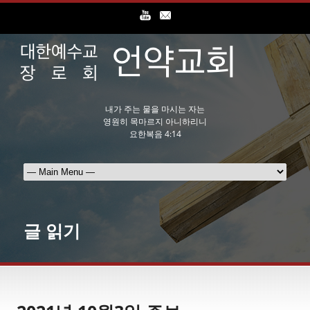
내가 주는 물을 마시는 자는
영원히 목마르지 아니하리니
요한복음 4:14
글 읽기