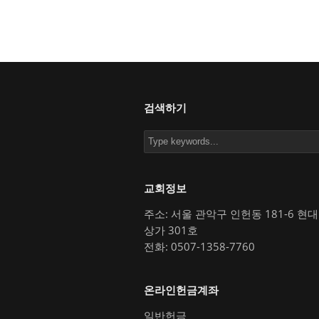
검색하기
교회정보
주소: 서울 관악구 인헌동 181-6 현
상가 301호
전화: 0507-1358-7760
온라인헌금계좌
일반헌금