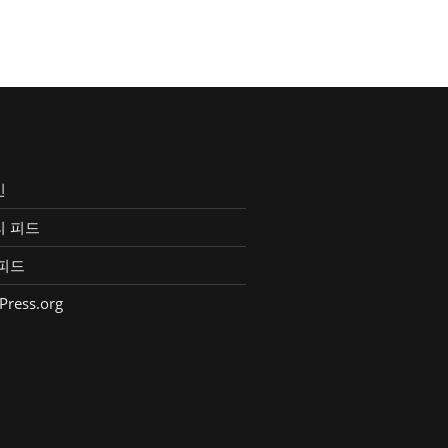
인
리 피드
피드
Press.org