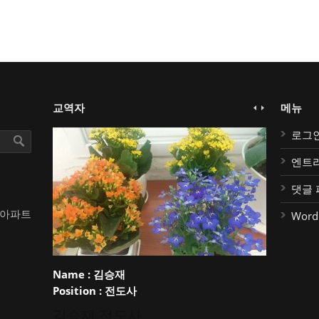
교역자
메뉴
로그
엔트
댓글 
대아파트
Word
Name :
김승재
Position :
전도사
김승재 전도사