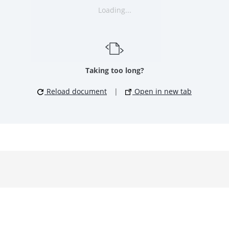
Loading...
Taking too long?
Reload document
|
Open in new tab