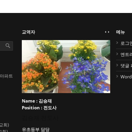
교역자
메뉴
로그
엔트
댓글 
대아파트
Word
Name :
김승재
Position :
전도사
김승재 전도사
약교회)
유초등부 담당
교회)