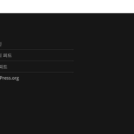
인
리 피드
피드
Press.org