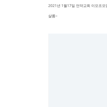
2021년 1월17일 언약교회 이모조모
샬롬~