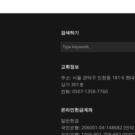
검색하기
교회정보
주소: 서울 관악구 인헌동 181-6 현
상가 301호
전화: 0507-1358-7760
온라인헌금계좌
일반헌금
국민은행: 206001-04-148682 (언
우리은행: 1005-901-708-982 (언약