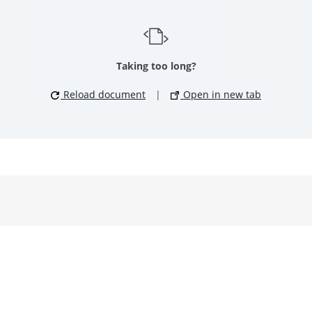
Taking too long?
Reload document
|
Open in new tab