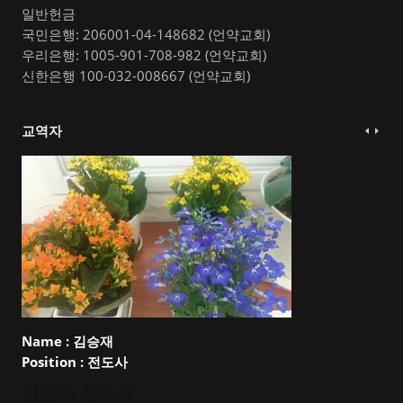
일반헌금
국민은행: 206001-04-148682 (언약교회)
우리은행: 1005-901-708-982 (언약교회)
신한은행 100-032-008667 (언약교회)
교역자
Name :
김승재
Position :
전도사
김승재 전도사