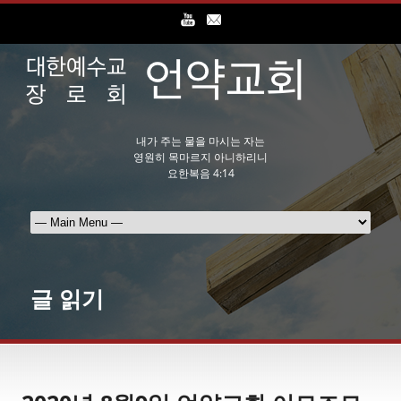
내가 주는 물을 마시는 자는
영원히 목마르지 아니하리니
요한복음 4:14
글 읽기