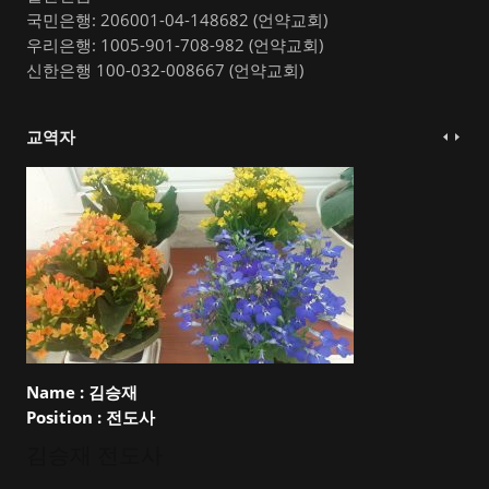
국민은행: 206001-04-148682 (언약교회)
우리은행: 1005-901-708-982 (언약교회)
신한은행 100-032-008667 (언약교회)
교역자
Name :
김승재
Position :
전도사
김승재 전도사