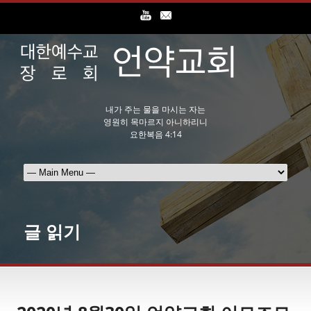
내가 주는 물을 마시는 자는
영원히 목마르지 아니하리니
요한복음 4:14
글 읽기