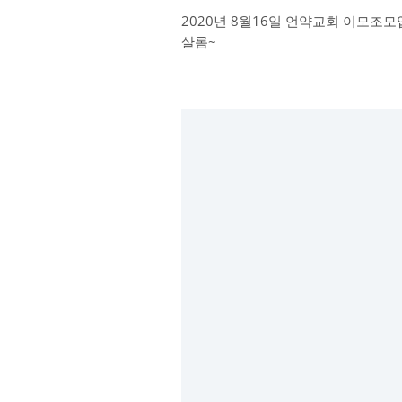
2020년 8월16일 언약교회 이모조모
샬롬~