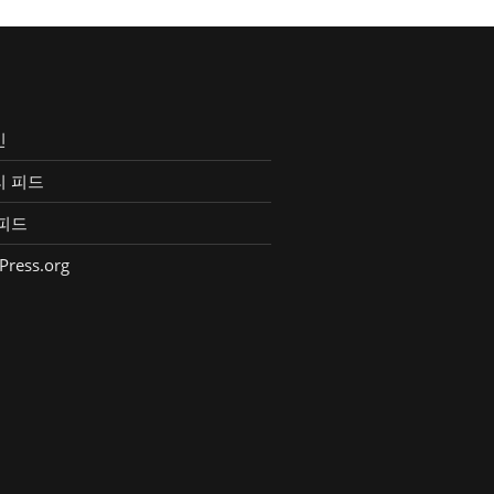
인
리 피드
피드
Press.org