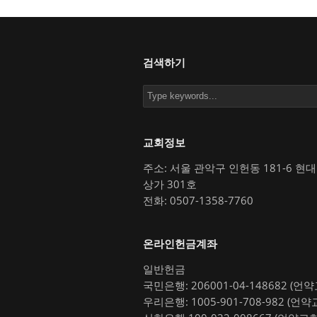
검색하기
교회정보
주소: 서울 관악구 인헌동 181-6 현
상가 301호
전화: 0507-1358-7760
온라인헌금계좌
일반헌금
국민은행: 206001-04-148682 (언
우리은행: 1005-901-708-982 (언약