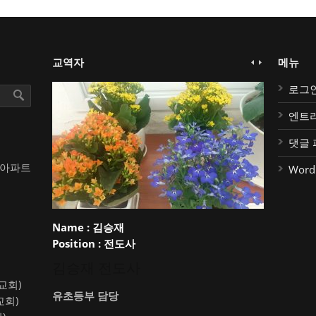
교역자
메뉴
로그
엔트
댓글 
대아파트
Word
Name :
김승재
Position :
전도사
김승재 전도사
약교회)
유초등부 담당
교회)