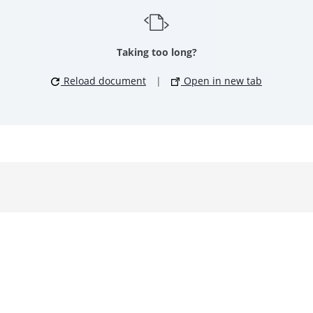
Taking too long?
Reload document
|
Open in new tab