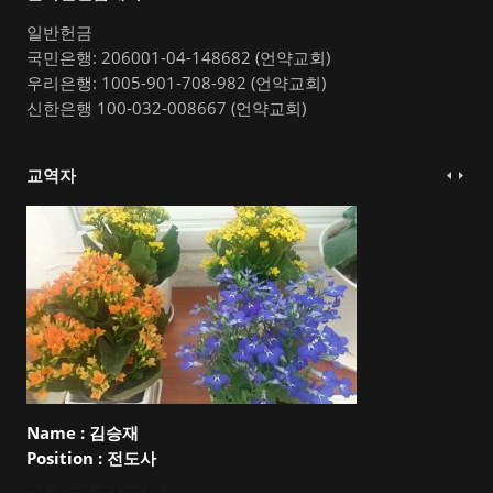
일반헌금
국민은행: 206001-04-148682 (언약교회)
우리은행: 1005-901-708-982 (언약교회)
신한은행 100-032-008667 (언약교회)
교역자
Name :
김승재
Position :
전도사