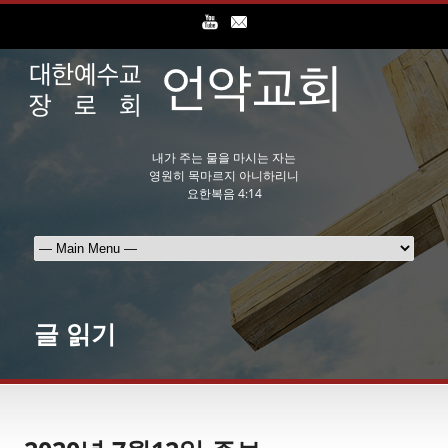
내가 주는 물을 마시는 자는
영원히 목마르지 아니하리니
요한복음 4:14
글 읽기