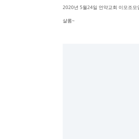
2020년 5월24일 언약교회 이모조모
샬롬~