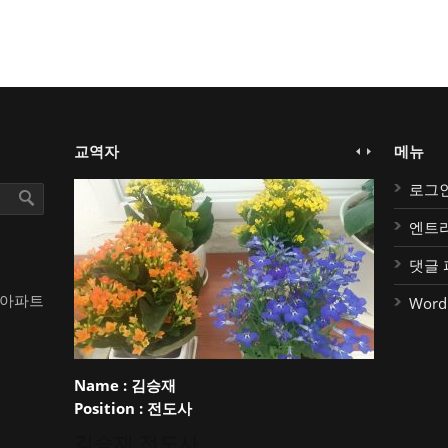
교역자
메뉴
로그
엔트
댓글 
대아파트
Word
Name :
김승재
Position :
전도사
김승재 전도사