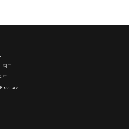
인
리 피드
피드
Press.org