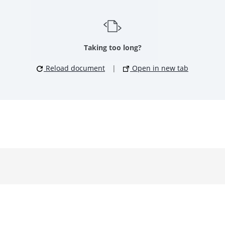
Taking too long?
Reload document
|
Open in new tab