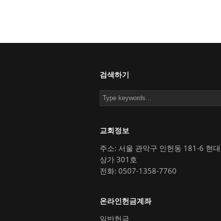
검색하기
교회정보
주소: 서울 관악구 인헌동 181-6 현
상가 301호
전화: 0507-1358-7760
온라인헌금계좌
일반헌금