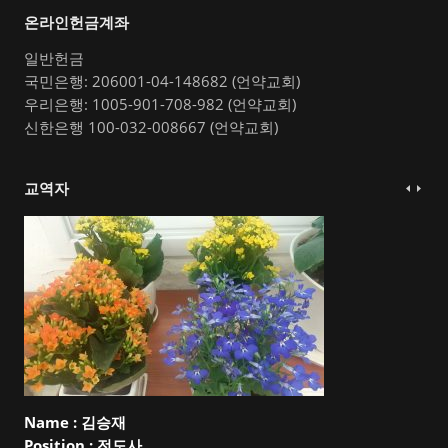
온라인헌금계좌
일반헌금
국민은행: 206001-04-148682 (언약교회)
우리은행: 1005-901-708-982 (언약교회)
신한은행 100-032-008667 (언약교회)
교역자
Name :
김승재
Position :
전도사