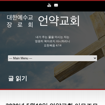
내가 주는 물을 마시는 자는
영원히 목마르지 아니하리니
요한복음 4:14
글 읽기