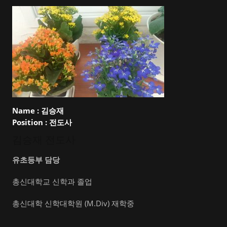
Name :
김승재
Position :
전도사
김승재 전도사
유초등부 담당
총신대학교 신학과 졸업
총신대학 신학대학원 (M.Div) 재학중