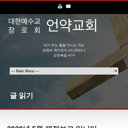
내가 주는 물을 마시는 자는
영원히 목마르지 아니하리니
요한복음 4:14
글 읽기