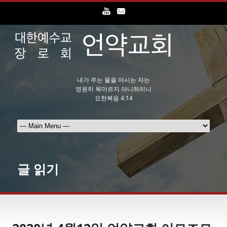
내가 주는 물을 마시는 자는
영원히 목마르지 아니하리니
요한복음 4:14
글 읽기