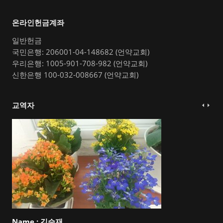
온라인헌금계좌
일반헌금
국민은행: 206001-04-148682 (언약교회)
우리은행: 1005-901-708-982 (언약교회)
신한은행 100-032-008667 (언약교회)
교역자
Name :
김승재