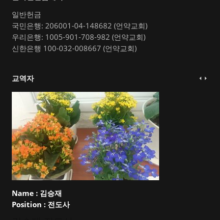
일반헌금
국민은행: 206001-04-148682 (언약교회)
우리은행: 1005-901-708-982 (언약교회)
신한은행 100-032-008667 (언약교회)
교역자
Name :
김승재
Position :
전도사