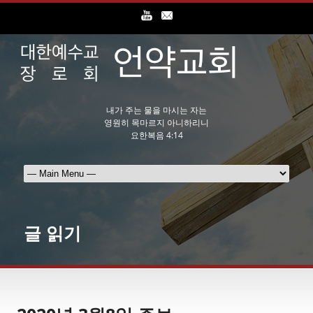
내가 주는 물을 마시는 자는
영원히 목마르지 아니하리니
요한복음 4:14
글 읽기