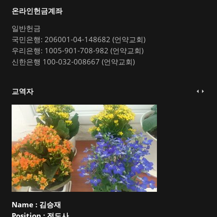
온라인헌금계좌
일반헌금
국민은행: 206001-04-148682 (언약교회)
우리은행: 1005-901-708-982 (언약교회)
신한은행 100-032-008667 (언약교회)
교역자
Name :
김승재
Position :
전도사