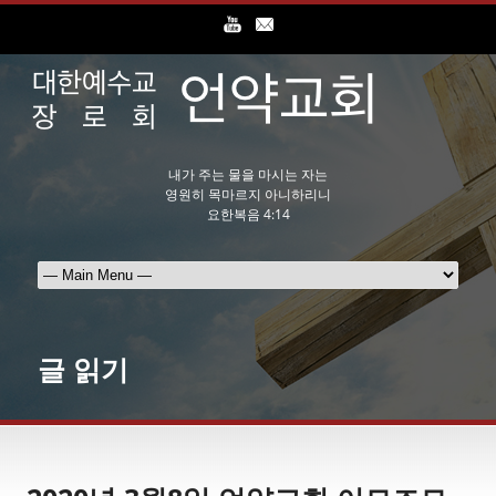
내가 주는 물을 마시는 자는
영원히 목마르지 아니하리니
요한복음 4:14
글 읽기