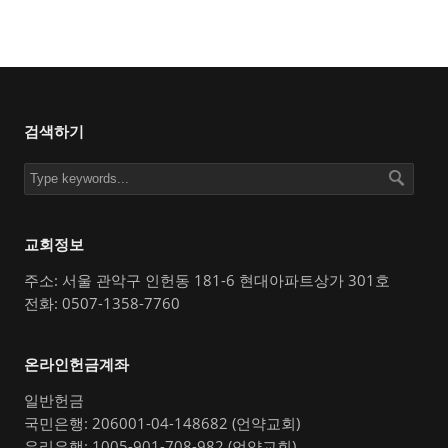
검색하기
교회정보
주소: 서울 관악구 인헌동 181-6 현대아파트상가 301호
전화: 0507-1358-7760
온라인헌금계좌
일반헌금
국민은행: 206001-04-148682 (언약교회)
우리은행: 1005-901-708-982 (언약교회)