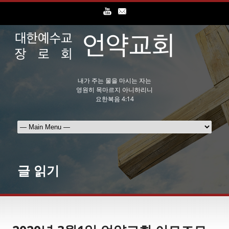
내가 주는 물을 마시는 자는
영원히 목마르지 아니하리니
요한복음 4:14
글 읽기