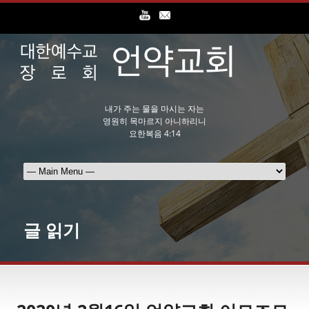
내가 주는 물을 마시는 자는
영원히 목마르지 아니하리니
요한복음 4:14
글 읽기