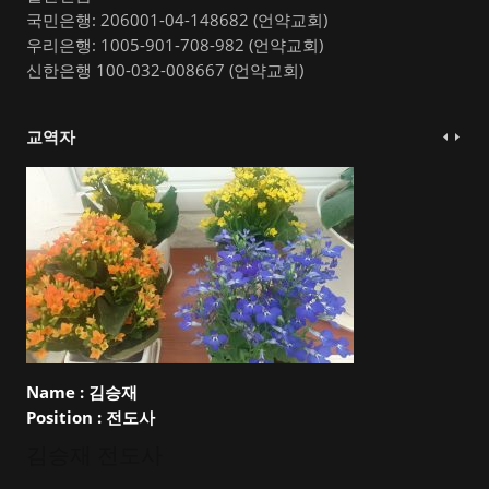
국민은행: 206001-04-148682 (언약교회)
우리은행: 1005-901-708-982 (언약교회)
신한은행 100-032-008667 (언약교회)
교역자
Name :
김승재
Position :
전도사
김승재 전도사