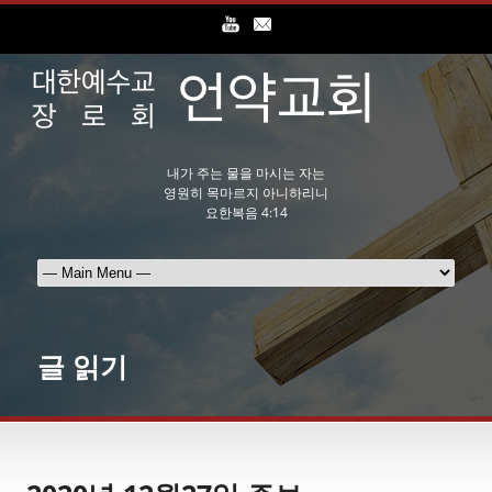
내가 주는 물을 마시는 자는
영원히 목마르지 아니하리니
요한복음 4:14
글 읽기