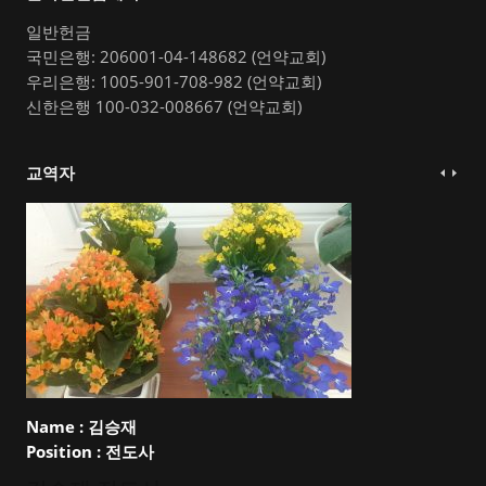
일반헌금
국민은행: 206001-04-148682 (언약교회)
우리은행: 1005-901-708-982 (언약교회)
신한은행 100-032-008667 (언약교회)
교역자
Name :
김승재
Position :
전도사