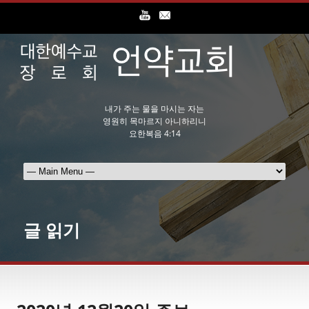
내가 주는 물을 마시는 자는
영원히 목마르지 아니하리니
요한복음 4:14
글 읽기