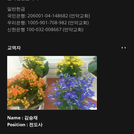
일반헌금
국민은행: 206001-04-148682 (언약교회)
우리은행: 1005-901-708-982 (언약교회)
신한은행 100-032-008667 (언약교회)
교역자
Name :
김승재
Position :
전도사