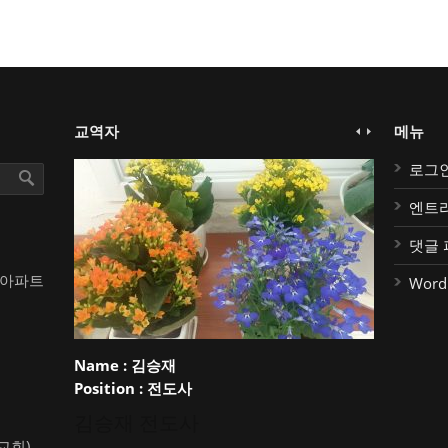
교역자
메뉴
로그
엔트
댓글 
대아파트
Word
Name :
김승재
Position :
전도사
김승재 전도사
약교회)