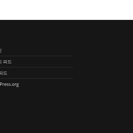
인
리 피드
피드
Press.org