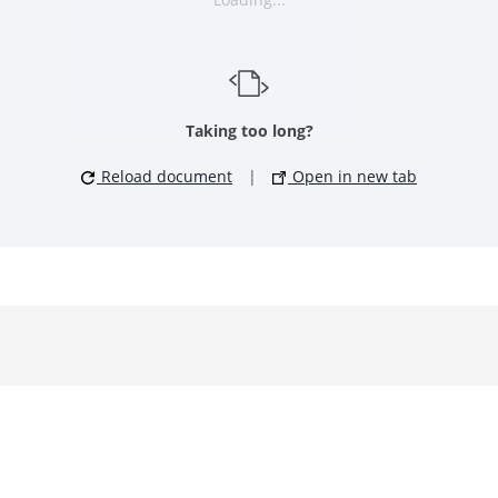
Taking too long?
Reload document
|
Open in new tab