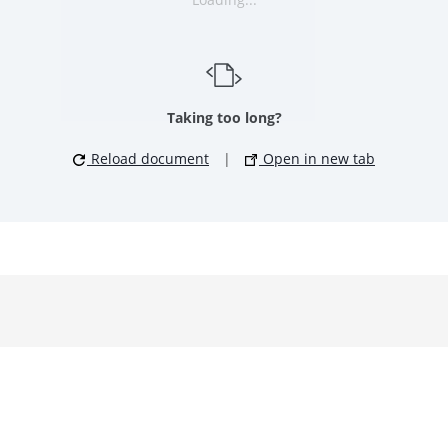
Taking too long?
Reload document
|
Open in new tab