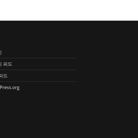
인
리 피드
피드
Press.org