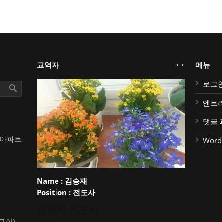
교역자
메뉴
로그
엔트
댓글 
대아파트
Word
Name :
김승재
Position :
전도사
김승재 전도사
약교회)