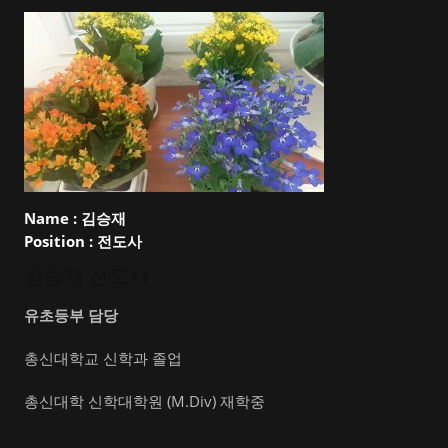
Name :
김승재
Position :
전도사
김승재 전도사
유초등부 담당
총신대학교 신학과 졸업
총신대학 신학대학원 (M.Div) 재학중