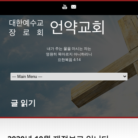
내가 주는 물을 마시는 자는
영원히 목마르지 아니하리니
요한복음 4:14
글 읽기