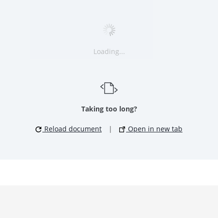
Loading...
Taking too long?
Reload document
|
Open in new tab