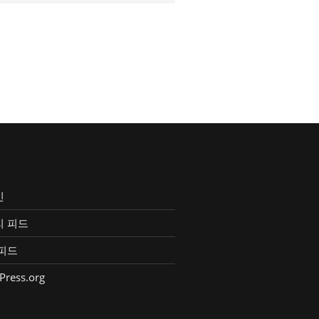
인
리 피드
피드
Press.org