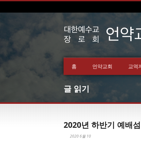
홈
언약교회
교역
글 읽기
2020년 하반기 예배
2020 6월 10