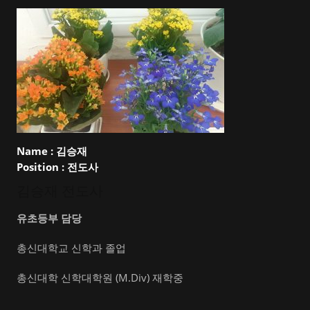
Name :
김승재
Position :
전도사
김승재 전도사
유초등부 담당
총신대학교 신학과 졸업
총신대학 신학대학원 (M.Div) 재학중