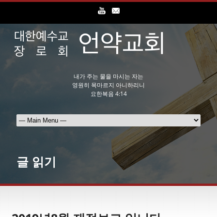
내가 주는 물을 마시는 자는
영원히 목마르지 아니하리니
요한복음 4:14
글 읽기