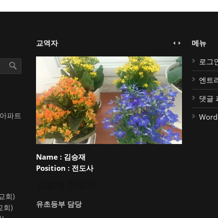
교역자
메뉴
로그
엔트
댓글 
대아파트
Word
Name :
김승재
Position :
전도사
김승재 전도사
약교회)
유초등부 담당
교회)