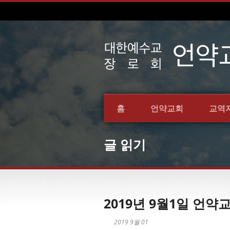
홈
언약교회
교역
글 읽기
2019년 9월1일 언
2019 9월 01