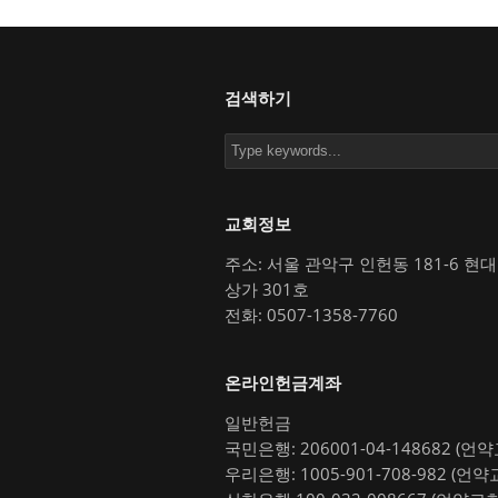
검색하기
교회정보
주소: 서울 관악구 인헌동 181-6 현
상가 301호
전화: 0507-1358-7760
온라인헌금계좌
일반헌금
국민은행: 206001-04-148682 (언
우리은행: 1005-901-708-982 (언약