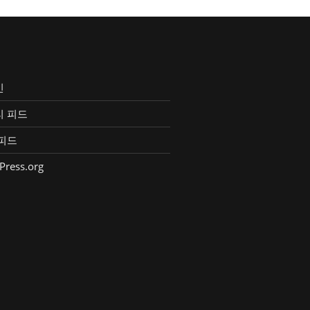
인
리 피드
피드
Press.org