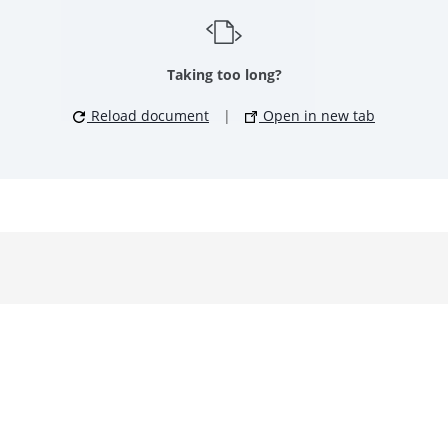
Taking too long?
Reload document
|
Open in new tab