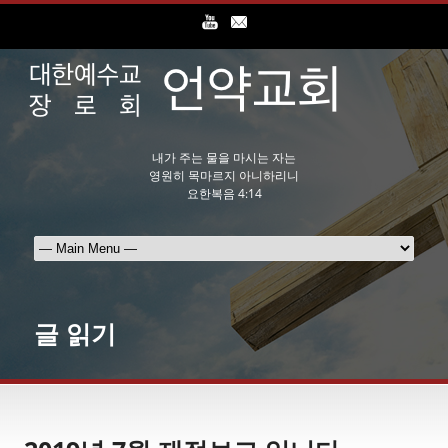
내가 주는 물을 마시는 자는
영원히 목마르지 아니하리니
요한복음 4:14
글 읽기