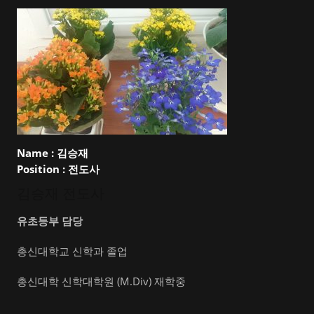
Name :
김승재
Position :
전도사
김승재 전도사
유초등부 담당
총신대학교 신학과 졸업
총신대학 신학대학원 (M.Div) 재학중