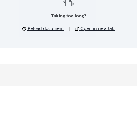
Taking too long?
Reload document
|
Open in new tab