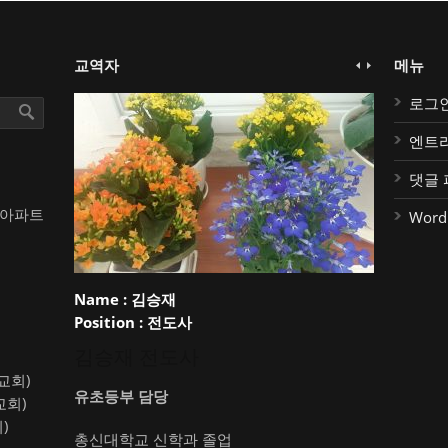
교역자
메뉴
로그
엔트
댓글 
대아파트
Word
Name :
김승재
Position :
전도사
김승재 전도사
약교회)
유초등부 담당
교회)
)
총신대학교 신학과 졸업