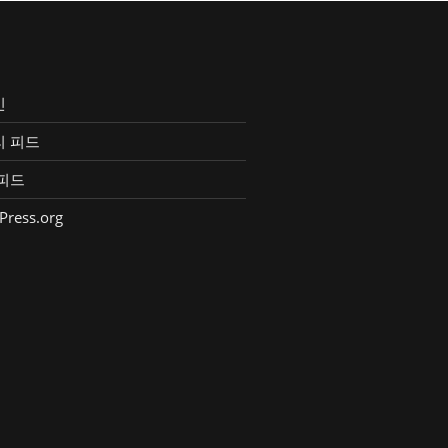
인
리 피드
피드
Press.org