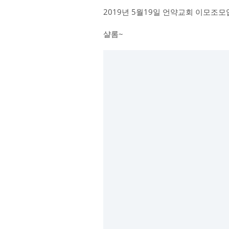
2019년 5월19일 언약교회 이모조모
샬롬~