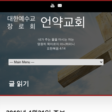
내가 주는 물을 마시는 자는
영원히 목마르지 아니하리니
요한복음 4:14
글 읽기