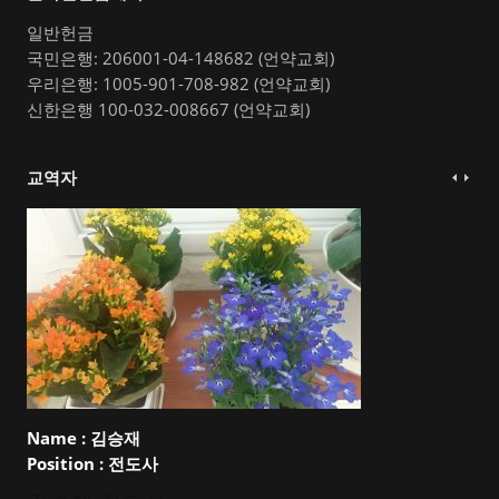
일반헌금
국민은행: 206001-04-148682 (언약교회)
우리은행: 1005-901-708-982 (언약교회)
신한은행 100-032-008667 (언약교회)
교역자
Name :
김승재
Position :
전도사